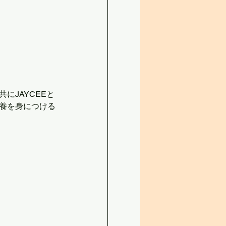
にJAYCEEと
養を身につける