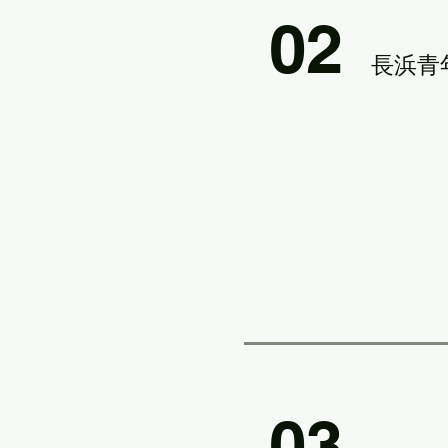
02
​長浜
03