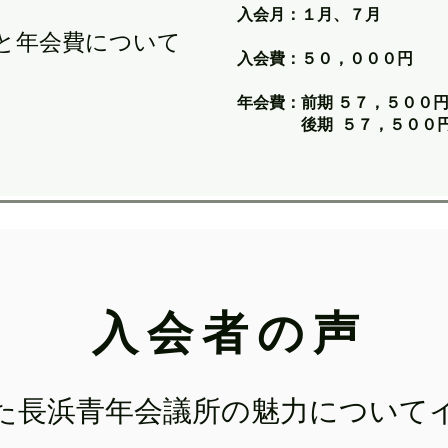
入会月：１月、７月
と年会費について
入会費：５０，０００円
年会費：前期 ５７，５００
後期 ５７，５００
入 会 者 の 声
見た長浜青年会議所の魅力についてイ