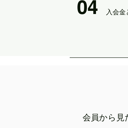
04
入会金
​会員から