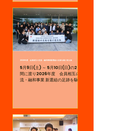
させていただいたのちに、滋賀ブ
ロック協議会押谷会長よりご挨拶
と現況のご報告をいただきまし
た。 また、意見交換会では長浜青
年会議所の委員長と滋賀ブロック
協議会の委員長との間でお互いの
活動に対する熱い思いを語ってい
ただき今後の活動を更に進めてい
けるような内容となりました。 今
年度の滋賀ブロック協議会役員団
2026年度 会員相互の交流・融和事業新選組の足跡を駆け巡る旅
は長浜青年会議所より、会長に押
5月9日(土) ～ 5月10日(日)の2日
谷優助君、監査担当役員に國友建
間に渡り2026年度 会員相互の交
治君、運営専務に宮本翔太君、事
流・融和事業 新選組の足跡を駆け
務局長に國友宏修君、事務局次長
巡る旅を実施しました。 一日目
に松伏祥吾君・森善哉君、会長特
は、壬生寺や八木邸など新選組ゆ
別補佐に髙山悠君と7名のメンバー
かりの地を訪れ、仁義や忠義、規
が出向されています。
律、仲間との信頼関係について学
びました。実際に歴史の舞台に立
つことで理解を深め、仲間を想い
主体的に行動することの大切さ
や、信頼と規律に基づく組織運営