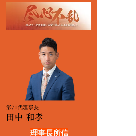
第71代理事長
田中 和孝
理事長所信